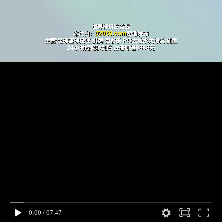
0:00
/
07:47