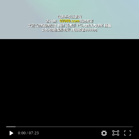
0:00
/
07:23